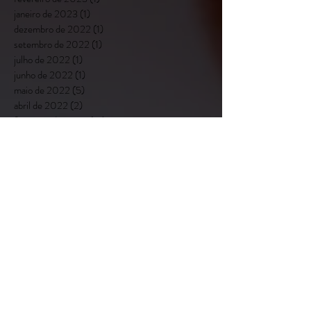
janeiro de 2023
(1)
1 post
dezembro de 2022
(1)
1 post
setembro de 2022
(1)
1 post
julho de 2022
(1)
1 post
junho de 2022
(1)
1 post
maio de 2022
(5)
5 posts
abril de 2022
(2)
2 posts
fevereiro de 2022
(19)
19 posts
setembro de 2021
(7)
7 posts
agosto de 2021
(3)
3 posts
julho de 2021
(5)
5 posts
junho de 2021
(6)
6 posts
maio de 2021
(2)
2 posts
março de 2021
(4)
4 posts
janeiro de 2021
(2)
2 posts
dezembro de 2020
(3)
3 posts
novembro de 2020
(9)
9 posts
julho de 2020
(4)
4 posts
maio de 2020
(2)
2 posts
abril de 2020
(1)
1 post