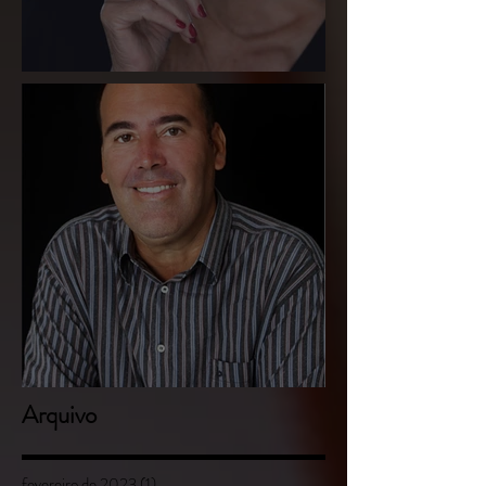
Suzana da Costa Outeiral
Luciano Batista Miranda
Arquivo
fevereiro de 2023
(1)
1 post