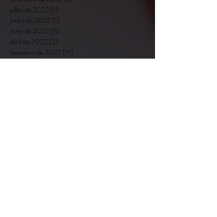
julho de 2022
(1)
1 post
junho de 2022
(1)
1 post
maio de 2022
(5)
5 posts
abril de 2022
(2)
2 posts
fevereiro de 2022
(19)
19 posts
setembro de 2021
(7)
7 posts
agosto de 2021
(3)
3 posts
julho de 2021
(5)
5 posts
junho de 2021
(6)
6 posts
maio de 2021
(2)
2 posts
março de 2021
(4)
4 posts
janeiro de 2021
(2)
2 posts
dezembro de 2020
(3)
3 posts
novembro de 2020
(9)
9 posts
julho de 2020
(4)
4 posts
maio de 2020
(2)
2 posts
abril de 2020
(1)
1 post
fevereiro de 2020
(4)
4 posts
janeiro de 2020
(1)
1 post
dezembro de 2019
(6)
6 posts