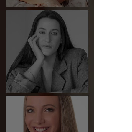
Liliam Carmela
Marcela Schmitt Salvador