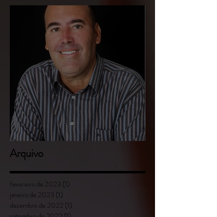
Suzana da Costa Outeiral
Luciano Batista Miranda
Arquivo
fevereiro de 2023
(1)
1 post
janeiro de 2023
(1)
1 post
dezembro de 2022
(1)
1 post
setembro de 2022
(1)
1 post