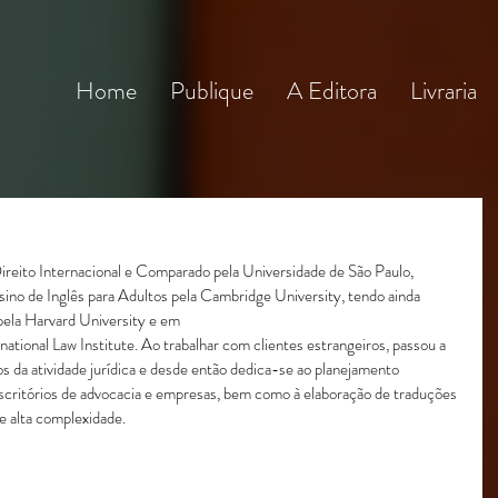
Home
Publique
A Editora
Livraria
reito Internacional e Comparado pela Universidade de São Paulo, 
sino de Inglês para Adultos pela Cambridge University, tendo ainda 
pela Harvard University e em
ational Law Institute. Ao trabalhar com clientes estrangeiros, passou a 
os da atividade jurídica e desde então dedica-se ao planejamento 
scritórios de advocacia e empresas, bem como à elaboração de traduções 
e alta complexidade.