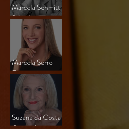
Marcela Schmitt
Salvador
Marcela Serro
Frasson
Suzana da Costa
Outeiral