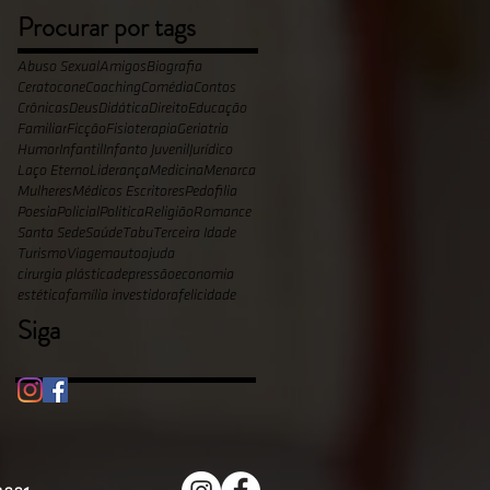
Procurar por tags
Abuso Sexual
Amigos
Biografia
Ceratocone
Coaching
Comédia
Contos
Crônicas
Deus
Didática
Direito
Educação
Familiar
Ficção
Fisioterapia
Geriatria
Humor
Infantil
Infanto Juvenil
Jurídico
Laço Eterno
Liderança
Medicina
Menarca
Mulheres
Médicos Escritores
Pedofilia
Poesia
Policial
Politica
Religião
Romance
Santa Sede
Saúde
Tabu
Terceira Idade
Turismo
Viagem
autoajuda
cirurgia plástica
depressão
economia
estética
família investidora
felicidade
Siga