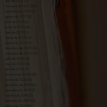
abril de 2022
(2)
2 posts
fevereiro de 2022
(19)
19 posts
setembro de 2021
(7)
7 posts
agosto de 2021
(3)
3 posts
julho de 2021
(5)
5 posts
junho de 2021
(6)
6 posts
maio de 2021
(2)
2 posts
março de 2021
(4)
4 posts
janeiro de 2021
(2)
2 posts
dezembro de 2020
(3)
3 posts
novembro de 2020
(9)
9 posts
julho de 2020
(4)
4 posts
maio de 2020
(2)
2 posts
abril de 2020
(1)
1 post
fevereiro de 2020
(4)
4 posts
janeiro de 2020
(1)
1 post
dezembro de 2019
(6)
6 posts
novembro de 2019
(1)
1 post
outubro de 2019
(2)
2 posts
setembro de 2019
(3)
3 posts
agosto de 2019
(6)
6 posts