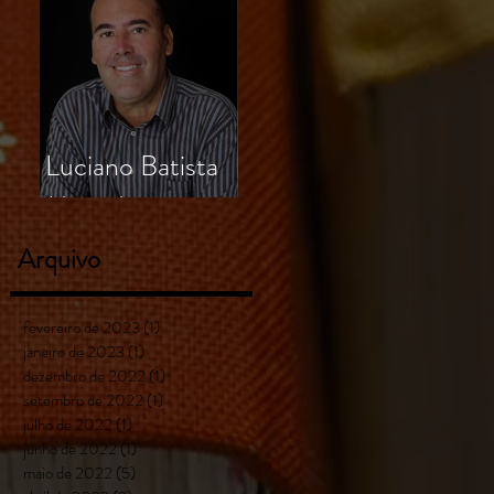
Luciano Batista
Miranda
Arquivo
fevereiro de 2023
(1)
1 post
janeiro de 2023
(1)
1 post
dezembro de 2022
(1)
1 post
setembro de 2022
(1)
1 post
julho de 2022
(1)
1 post
junho de 2022
(1)
1 post
maio de 2022
(5)
5 posts