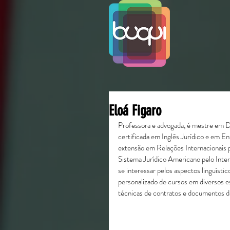
Eloá Figaro
Professora e advogada, é mestre em Di
certificada em Inglês Jurídico e em En
extensão em Relações Internacionais 
Sistema Jurídico Americano pelo Intern
se interessar pelos aspectos linguístic
personalizado de cursos em diversos e
técnicas de contratos e documentos d