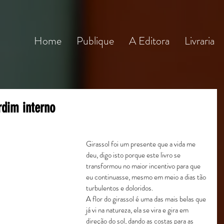
Home
Publique
A Editora
Livraria
rdim interno
Girassol foi um presente que a vida me 
deu, digo isto porque este livro se 
transformou no maior incentivo para que 
eu continuasse, mesmo em meio a dias tão 
turbulentos e doloridos.
A flor do girassol é uma das mais belas que 
já vi na natureza, ela se vira e gira em 
direção do sol, dando as costas para as 