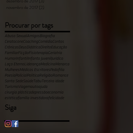
dezembro de 2017
(3)
3 posts
novembro de 2017
(2)
2 posts
Procurar por tags
Abuso Sexual
Amigos
Biografia
Ceratocone
Coaching
Comédia
Contos
Crônicas
Deus
Didática
Direito
Educação
Familiar
Ficção
Fisioterapia
Geriatria
Humor
Infantil
Infanto Juvenil
Jurídico
Laço Eterno
Liderança
Medicina
Menarca
Mulheres
Médicos Escritores
Pedofilia
Poesia
Policial
Politica
Religião
Romance
Santa Sede
Saúde
Tabu
Terceira Idade
Turismo
Viagem
autoajuda
cirurgia plástica
depressão
economia
estética
família investidora
felicidade
Siga