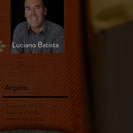
Luciano Batista
Miranda
Arquivo
fevereiro de 2023
(1)
1 post
janeiro de 2023
(1)
1 post
dezembro de 2022
(1)
1 post
setembro de 2022
(1)
1 post
julho de 2022
(1)
1 post