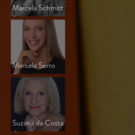
Marcela Schmitt
Salvador
Marcela Serro
Frasson
Suzana da Costa
Outeiral