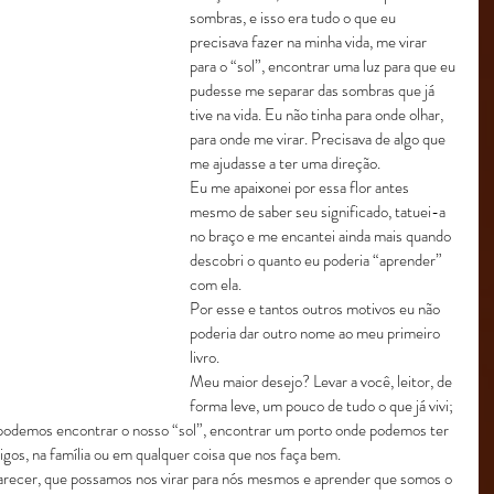
sombras, e isso era tudo o que eu 
precisava fazer na minha vida, me virar 
para o “sol”, encontrar uma luz para que eu 
pudesse me separar das sombras que já 
tive na vida. Eu não tinha para onde olhar, 
para onde me virar. Precisava de algo que 
me ajudasse a ter uma direção.
Eu me apaixonei por essa flor antes 
mesmo de saber seu significado, tatuei-a 
no braço e me encantei ainda mais quando 
descobri o quanto eu poderia “aprender” 
com ela.
Por esse e tantos outros motivos eu não 
poderia dar outro nome ao meu primeiro 
livro.
Meu maior desejo? Levar a você, leitor, de 
forma leve, um pouco de tudo o que já vivi; 
 podemos encontrar o nosso “sol”, encontrar um porto onde podemos ter 
gos, na família ou em qualquer coisa que nos faça bem.
arecer, que possamos nos virar para nós mesmos e aprender que somos o 