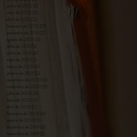
junho de 2022
(1)
1 post
maio de 2022
(5)
5 posts
abril de 2022
(2)
2 posts
fevereiro de 2022
(19)
19 posts
setembro de 2021
(7)
7 posts
agosto de 2021
(3)
3 posts
julho de 2021
(5)
5 posts
junho de 2021
(6)
6 posts
maio de 2021
(2)
2 posts
março de 2021
(4)
4 posts
janeiro de 2021
(2)
2 posts
dezembro de 2020
(3)
3 posts
novembro de 2020
(9)
9 posts
julho de 2020
(4)
4 posts
maio de 2020
(2)
2 posts
abril de 2020
(1)
1 post
fevereiro de 2020
(4)
4 posts
janeiro de 2020
(1)
1 post
dezembro de 2019
(6)
6 posts
novembro de 2019
(1)
1 post