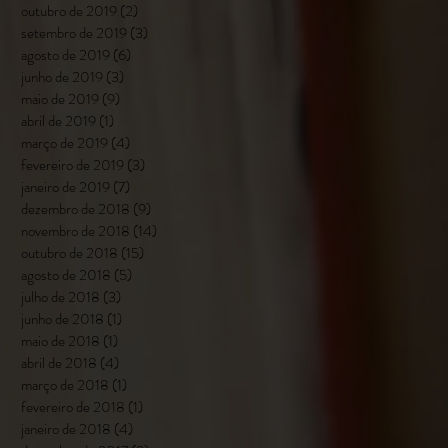
outubro de 2019
(2)
2 posts
setembro de 2019
(3)
3 posts
agosto de 2019
(6)
6 posts
junho de 2019
(3)
3 posts
maio de 2019
(9)
9 posts
abril de 2019
(1)
1 post
março de 2019
(4)
4 posts
fevereiro de 2019
(3)
3 posts
janeiro de 2019
(7)
7 posts
dezembro de 2018
(9)
9 posts
novembro de 2018
(14)
14 posts
outubro de 2018
(15)
15 posts
agosto de 2018
(5)
5 posts
julho de 2018
(3)
3 posts
junho de 2018
(1)
1 post
maio de 2018
(1)
1 post
abril de 2018
(4)
4 posts
março de 2018
(1)
1 post
fevereiro de 2018
(1)
1 post
janeiro de 2018
(4)
4 posts