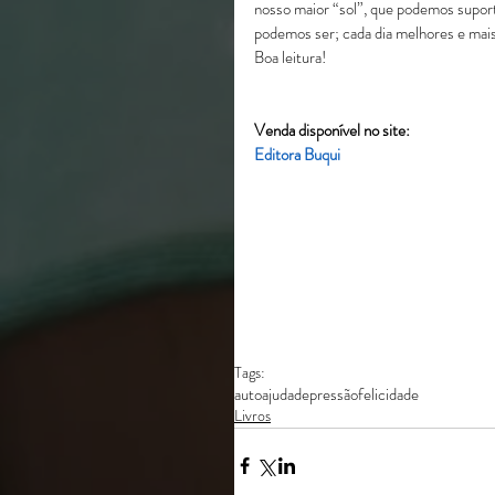
nosso maior “sol”, que podemos supor
podemos ser; cada dia melhores e mais
Boa leitura!
Venda disponível no site:
Editora Buqui
Tags:
autoajuda
depressão
felicidade
Livros