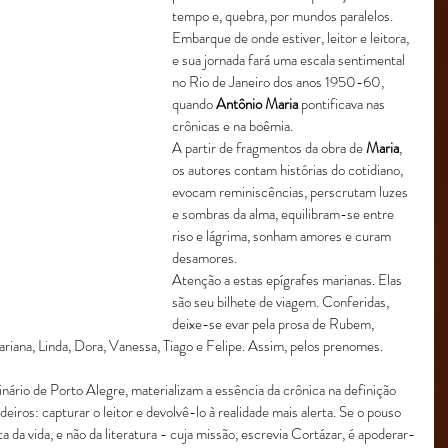
tempo e, quebra, por mundos paralelos. 
Embarque de onde estiver, leitor e leitora, 
e sua jornada fará uma escala sentimental 
no Rio de Janeiro dos anos 1950-60, 
quando 
Antônio Maria 
pontificava nas 
crônicas e na boêmia. 
A partir de fragmentos da obra de 
Maria
, 
os autores contam histórias do cotidiano, 
evocam reminiscências, perscrutam luzes 
e sombras da alma, equilibram-se entre 
riso e lágrima, sonham amores e curam 
desamores. 
Atenção a estas epígrafes marianas. Elas 
são seu bilhete de viagem. Conferidas, 
deixe-se evar pela prosa de Rubem, 
riana, Linda, Dora, Vanessa, Tiago e Felipe. Assim, pelos prenomes. 
nário de Porto Alegre, materializam a essência da crônica na definição 
os: capturar o leitor e devolvê-lo à realidade mais alerta. Se o pouso 
da vida, e não da literatura - cuja missão, escrevia Cortázar, é apoderar-