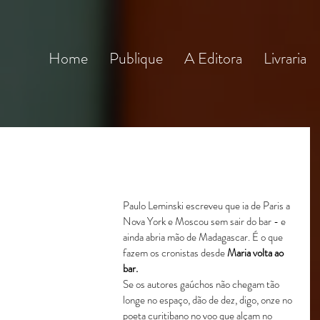
Home
Publique
A Editora
Livraria
Paulo Leminski escreveu que ia de Paris a 
Nova York e Moscou sem sair do bar - e 
ainda abria mão de Madagascar. É o que 
fazem os cronistas desde 
Maria volta ao 
bar.
Se os autores gaúchos não chegam tão 
longe no espaço, dão de dez, digo, onze no 
poeta curitibano no voo que alçam no 