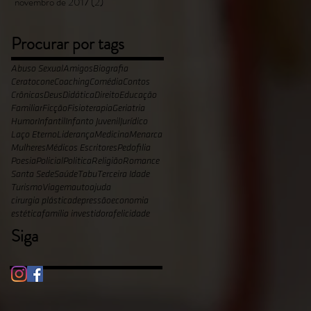
novembro de 2017
(2)
2 posts
Procurar por tags
Abuso Sexual
Amigos
Biografia
Ceratocone
Coaching
Comédia
Contos
Crônicas
Deus
Didática
Direito
Educação
Familiar
Ficção
Fisioterapia
Geriatria
Humor
Infantil
Infanto Juvenil
Jurídico
Laço Eterno
Liderança
Medicina
Menarca
Mulheres
Médicos Escritores
Pedofilia
Poesia
Policial
Politica
Religião
Romance
Santa Sede
Saúde
Tabu
Terceira Idade
Turismo
Viagem
autoajuda
cirurgia plástica
depressão
economia
estética
família investidora
felicidade
Siga