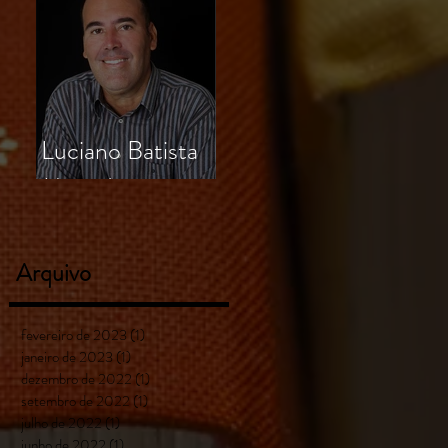
Luciano Batista
Miranda
Arquivo
fevereiro de 2023
(1)
1 post
janeiro de 2023
(1)
1 post
dezembro de 2022
(1)
1 post
setembro de 2022
(1)
1 post
julho de 2022
(1)
1 post
junho de 2022
(1)
1 post