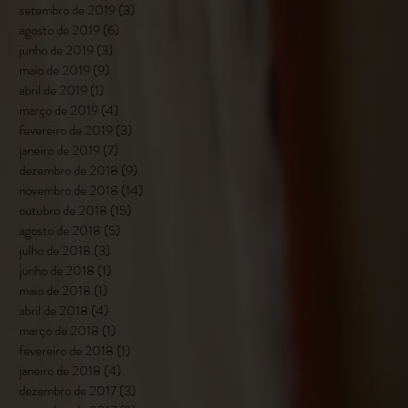
setembro de 2019
(3)
3 posts
agosto de 2019
(6)
6 posts
junho de 2019
(3)
3 posts
maio de 2019
(9)
9 posts
abril de 2019
(1)
1 post
março de 2019
(4)
4 posts
fevereiro de 2019
(3)
3 posts
janeiro de 2019
(7)
7 posts
dezembro de 2018
(9)
9 posts
novembro de 2018
(14)
14 posts
outubro de 2018
(15)
15 posts
agosto de 2018
(5)
5 posts
julho de 2018
(3)
3 posts
junho de 2018
(1)
1 post
maio de 2018
(1)
1 post
abril de 2018
(4)
4 posts
março de 2018
(1)
1 post
fevereiro de 2018
(1)
1 post
janeiro de 2018
(4)
4 posts
dezembro de 2017
(3)
3 posts