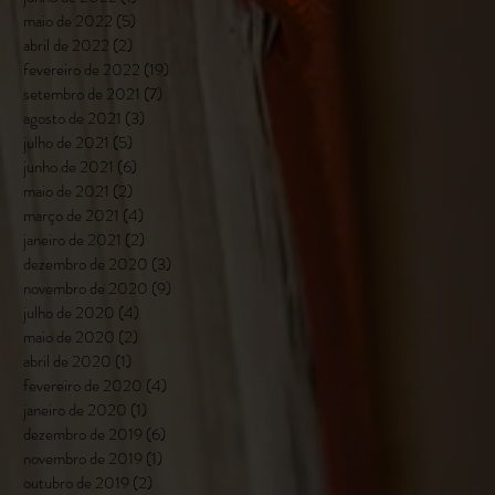
maio de 2022
(5)
5 posts
abril de 2022
(2)
2 posts
fevereiro de 2022
(19)
19 posts
setembro de 2021
(7)
7 posts
agosto de 2021
(3)
3 posts
julho de 2021
(5)
5 posts
junho de 2021
(6)
6 posts
maio de 2021
(2)
2 posts
março de 2021
(4)
4 posts
janeiro de 2021
(2)
2 posts
dezembro de 2020
(3)
3 posts
novembro de 2020
(9)
9 posts
julho de 2020
(4)
4 posts
maio de 2020
(2)
2 posts
abril de 2020
(1)
1 post
fevereiro de 2020
(4)
4 posts
janeiro de 2020
(1)
1 post
dezembro de 2019
(6)
6 posts
novembro de 2019
(1)
1 post
outubro de 2019
(2)
2 posts