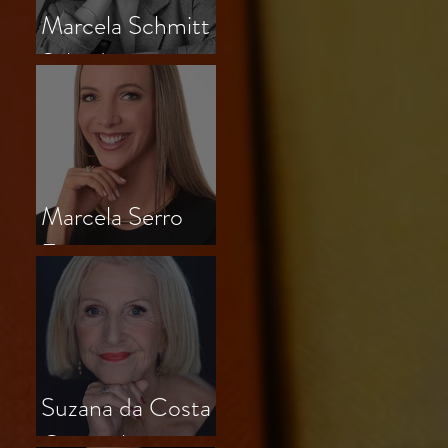
Marcela Schmitt
Salvador
Marcela Serro
Frasson
Suzana da Costa
Outeiral