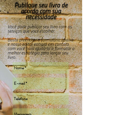
Publique seu livro de
acordo com sua
necessidade
Você pode publicar seu livro com os
serviços que você escolher.
Basta preencher o formulário abaixo
e nosso editor entrará em contato
com você para ajudá-lo a formatar a
melhor estratégia para lançar seu
livro.