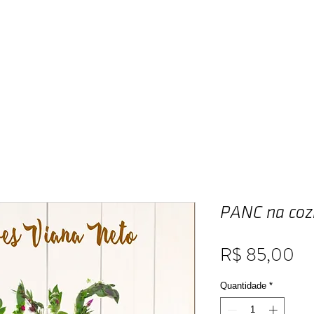
Home
Publique
A Editora
Livraria
PANC na coz
Pr
R$ 85,00
Quantidade
*