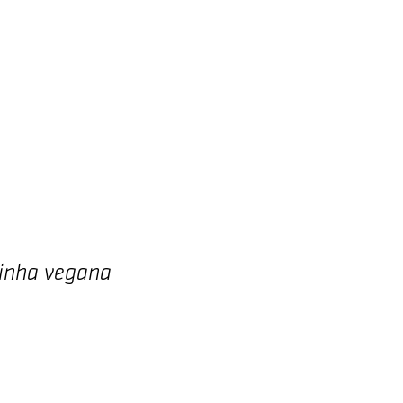
Autores
Blog
Contato
inha vegana
eço