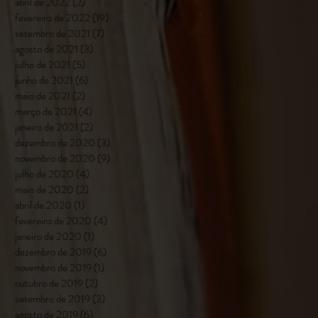
abril de 2022
(2)
2 posts
fevereiro de 2022
(19)
19 posts
setembro de 2021
(7)
7 posts
agosto de 2021
(3)
3 posts
julho de 2021
(5)
5 posts
junho de 2021
(6)
6 posts
maio de 2021
(2)
2 posts
março de 2021
(4)
4 posts
janeiro de 2021
(2)
2 posts
dezembro de 2020
(3)
3 posts
novembro de 2020
(9)
9 posts
julho de 2020
(4)
4 posts
maio de 2020
(2)
2 posts
abril de 2020
(1)
1 post
fevereiro de 2020
(4)
4 posts
janeiro de 2020
(1)
1 post
dezembro de 2019
(6)
6 posts
novembro de 2019
(1)
1 post
outubro de 2019
(2)
2 posts
setembro de 2019
(3)
3 posts
agosto de 2019
(6)
6 posts