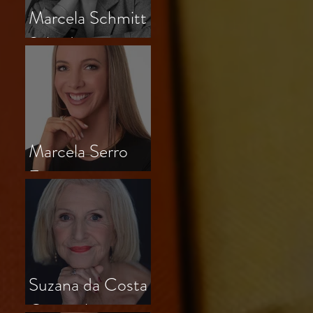
Marcela Schmitt
Salvador
Marcela Serro
Frasson
Suzana da Costa
Outeiral