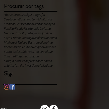
Procurar por tags
Abuso Sexual
Amigos
Biografia
Ceratocone
Coaching
Comédia
Contos
Crônicas
Deus
Didática
Direito
Educação
Familiar
Ficção
Fisioterapia
Geriatria
Humor
Infantil
Infanto Juvenil
Jurídico
Laço Eterno
Liderança
Medicina
Menarca
Mulheres
Médicos Escritores
Pedofilia
Poesia
Policial
Politica
Religião
Romance
Santa Sede
Saúde
Tabu
Terceira Idade
Turismo
Viagem
autoajuda
cirurgia plástica
depressão
economia
estética
família investidora
felicidade
Siga