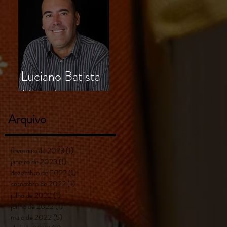
Luciano Batista
Miranda
Arquivo
fevereiro de 2023
(1)
1 post
janeiro de 2023
(1)
1 post
dezembro de 2022
(1)
1 post
setembro de 2022
(1)
1 post
julho de 2022
(1)
1 post
junho de 2022
(1)
1 post
maio de 2022
(5)
5 posts