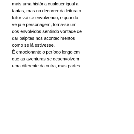
mais uma história qualquer igual a
tantas, mas no decorrer da leitura o
leitor vai se envolvendo, e quando
vê já é personagem, torna-se um
dos envolvidos sentindo vontade de
dar palpites nos acontecimentos
como se lá estivesse.
É emocionante o período longo em
que as aventuras se desenvolvem
uma diferente da outra, mas partes
do mesmo drama três gerações
envolvidas e um final lindo e feliz.
Um lobo, um menino e um chocolate
Autor: Idelmar Miranda
Ano: 2018
Nº de págs: 168
Altura: 21,00 cm