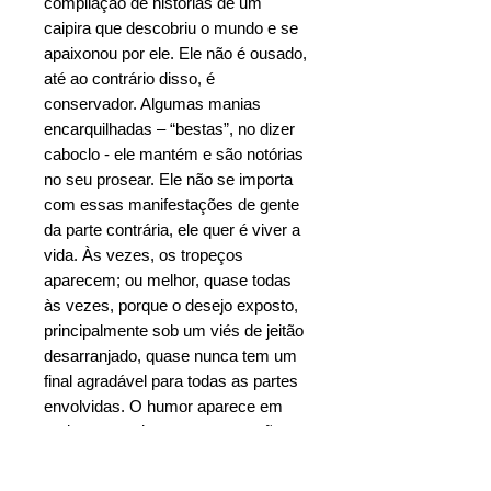
compilação de histórias de um
caipira que descobriu o mundo e se
apaixonou por ele. Ele não é ousado,
até ao contrário disso, é
conservador. Algumas manias
encarquilhadas – “bestas”, no dizer
caboclo - ele mantém e são notórias
no seu prosear. Ele não se importa
com essas manifestações de gente
da parte contrária, ele quer é viver a
vida. Às vezes, os tropeços
aparecem; ou melhor, quase todas
às vezes, porque o desejo exposto,
principalmente sob um viés de jeitão
desarranjado, quase nunca tem um
final agradável para todas as partes
envolvidas. O humor aparece em
meio a esse desconcerto, ou não
seria humor – seria um proseado
respeitoso, algo que está longe das