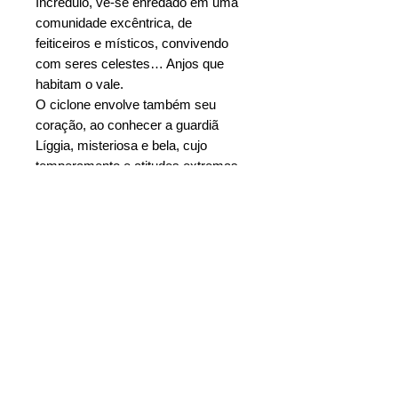
Incrédulo, vê-se enredado em uma
comunidade excêntrica, de
feiticeiros e místicos, convivendo
com seres celestes… Anjos que
habitam o vale.
O ciclone envolve também seu
coração, ao conhecer a guardiã
Líggia, misteriosa e bela, cujo
temperamento e atitudes extremas
atravessam as fronteiras da paixão.
André, então, mergulha no núcleo de
uma guerra entre a fé e a razão. E,
levado pelos braços do amor,
poderá tornar-se um humano
transformado em anjo.
Ebook = R$: 15,00
Adquira o livro digital na sua livraria de
Características
preferência: