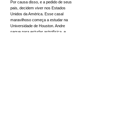
Por causa disso, e a pedido de seus
pais, decidem viver nos Estados
Unidos da América. Esse casal
maravilhoso começa a estudar na
Universidade de Houston. Andre
segue para estudar astrofísica, e
Julia, geologia. Com isso, os dois
juntam seus conhecimentos para
desvendar o grande mistério
daquela estranha esfera que tinha
caído do céu.
Ebook = R$: 12,90
Adquira o livro digital na sua livraria de
Características
preferência:
Autor
: Carlos Augusto Nicolai
Google Play
Ano
: 2014
Livraria Saraiva
Nº de págs:
288
Amazon