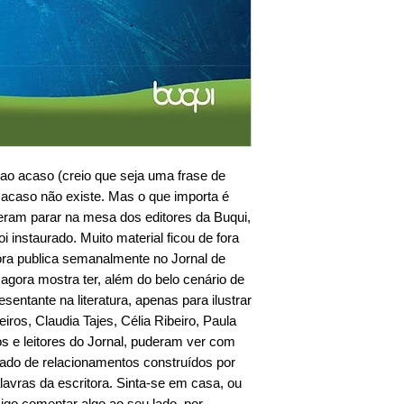
 ao acaso (creio que seja uma frase de
 acaso não existe. Mas o que importa é
ieram parar na mesa dos editores da Buqui,
i instaurado. Muito material ficou de fora
ora publica semanalmente no Jornal de
gora mostra ter, além do belo cenário de
sentante na literatura, apenas para ilustrar
os, Claudia Tajes, Célia Ribeiro, Paula
 e leitores do Jornal, puderam ver com
ltado de relacionamentos construídos por
avras da escritora. Sinta-se em casa, ou
go comentar algo ao seu lado, por