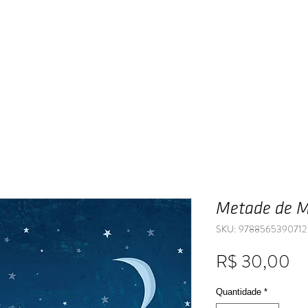
Home
Publique
A Editora
Livraria
Metade de 
SKU: 9788565390712
Pr
R$ 30,00
Quantidade
*