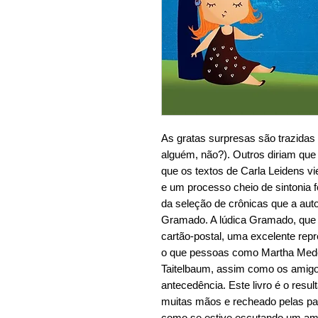
As gratas surpresas são trazidas
alguém, não?). Outros diriam que
que os textos de Carla Leidens v
e um processo cheio de sintonia fo
da seleção de crônicas que a aut
Gramado. A lúdica Gramado, que a
cartão-postal, uma excelente repre
o que pessoas como Martha Medeir
Taitelbaum, assim como os amigos
antecedência. Este livro é o resu
muitas mãos e recheado pelas pal
como se estive escutando um ami