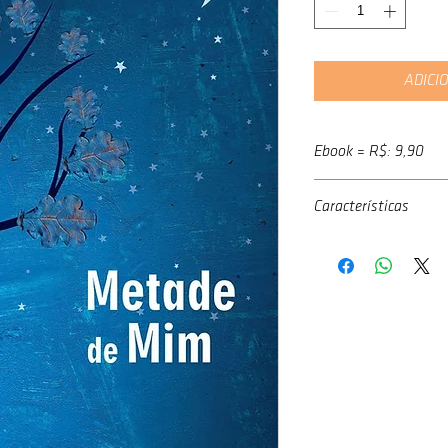
ADICI
Ebook = R$: 9,90
Adquira o livro digital na
Características
Google Play
Autor
: Carla Leidens
Livraria Saraiva
Ano:
2014
Amazon
Nº de págs:
208
Altura:
21,00 cm
Largura:
14,00 cm
Espessura
: 1,5 cm