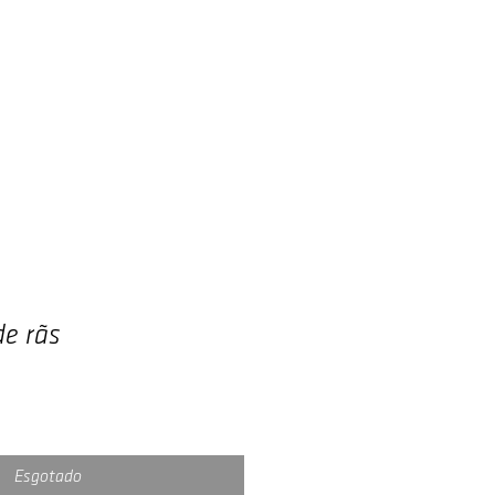
Autores
Blog
Contato
de rãs
ço
Esgotado