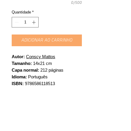
0/500
Quantidade
*
ADICIONAR AO CARRINHO
Autor:
Conscy Mattos
Tamanho:
14x21 cm
Capa normal:
212 páginas
Idioma:
Português
ISBN:
9786586118513
Peso:
189 gramas
Sinopse
Em tom coloquial, de forma poética,
Sobre a autora
Conscy Mattos relata com saudades sua