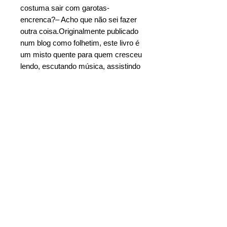
costuma sair com garotas-
encrenca?– Acho que não sei fazer
outra coisa.Originalmente publicado
num blog como folhetim, este livro é
um misto quente para quem cresceu
lendo, escutando música, assistindo
televisão e acessando a internet.
Juliete nunca mais não é apenas
uma novela, é um desrespeito a
alguma lei de Platão. porque estar
apaixonado é a melhor e a pior coisa
que pode acontecer a alguém.
Ebook = R$: 9,90
Adquira o livro digital na sua livraria de
Características
preferência:
Autor
: Gabito Nunes
Google Play
Ano
: 2013