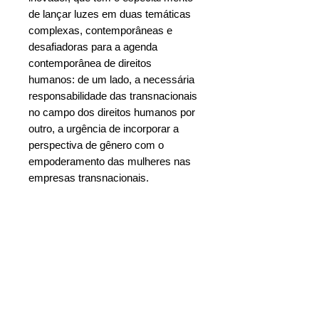
de lançar luzes em duas temáticas
complexas, contemporâneas e
desafiadoras para a agenda
contemporânea de direitos
humanos: de um lado, a necessária
responsabilidade das transnacionais
no campo dos direitos humanos por
outro, a urgência de incorporar a
perspectiva de gênero com o
empoderamento das mulheres nas
empresas transnacionais.
Ebook = R$: 60,00
Adquira o livro digital na sua livraria de
Características
preferência:
Autor
: Ana Cláudia Ruy Cardia
Google Play
Ano
: 2015
Livraria Saraiva
Nº de págs:
272