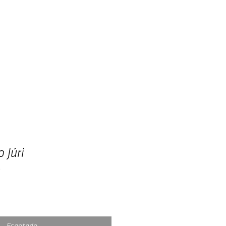
Autores
Blog
Contato
 Júri
8
reço