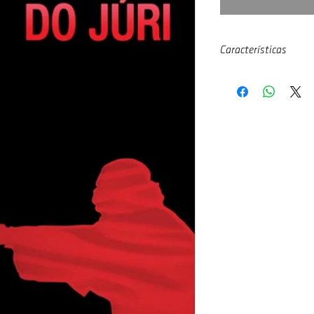
Características
Autor:
Maro A. Mejía
Nº de págs:
728
ISBN:
9788583383628
Altura:
21,00 cm
Largura:
14,00 cm
Espessura
: 4,00 cm