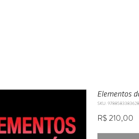
Home
Publique
A Editora
Livraria
Elementos do
SKU: 978858338362
P
R$ 210,00