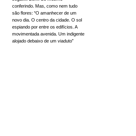
conferindo. Mas, como nem tudo
são flores: “O amanhecer de um
novo dia. O centro da cidade. O sol
espiando por entre os edifícios. A
movimentada avenida. Um indigente
alojado debaixo de um viaduto”
retrata a nua e crua realidade da
vida. Concluindo, nada melhor do
que “O avião comercial cruzando o
céu em velocidade de cruzeiro. O
calor das turbinas deixando para
trás o rastro branco”...
Ebook = R$: 9,90
Adquira o livro digital na sua livraria de
Características
preferência:
Autor
: Chico Neto
Google Play