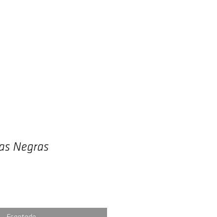
Autores
Blog
Contato
rras Negras
eço