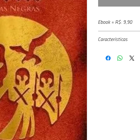
Ebook = R$: 9,90
Adquira o livro digital na
Características
Google Play
Autor
: Georgia Figueire
Livraria Saraiva
Ano
: 2013
Amazon