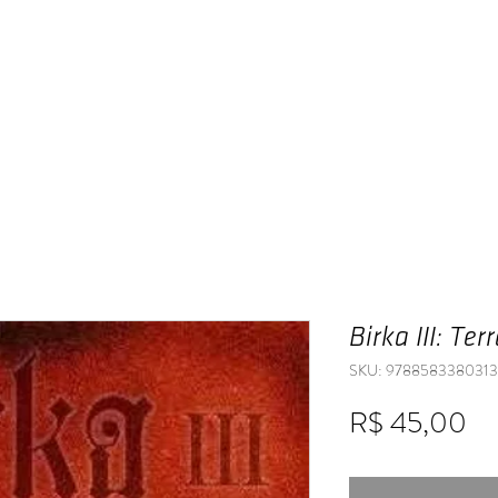
Home
Publique
A Editora
Livraria
Birka III: Te
SKU: 9788583380313
Pr
R$ 45,00