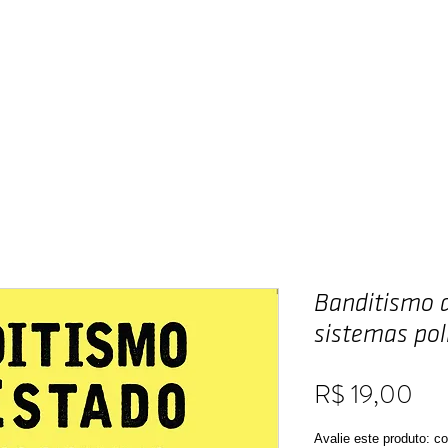
Home
Publique
A Editora
Livraria
Banditismo d
sistemas polí
Pre
R$ 19,00
Avalie este produto: 