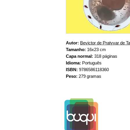
Autor:
Bevictor de Pratyvar de T
Tamanho:
16x23 cm
Capa normal:
318 páginas
Idioma:
Português
ISBN:
9786586118360
Peso:
279 gramas
www