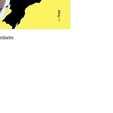
(EHESS –Paris–France). 
a priori. Por exemplo: o
Universidade Federal de 
classificado como de “di
pelo CESMAC –Centro de
de “esquerda” na época
Avançado de Expressão E
políticos: “direita” e “
Superior III (Alliance Fr
da Revolução Francesa.
Formação Cívica France
do rei desejavam mudanç
pelo Ministério da Imigr
povo. Enquanto os que e
amburiny
do Desenvolvimento Soli
queriam manter a ordem p
cargo de DAI-III Direçã
queo comunismoe o nazi
Delegado no Departament
por fortalecerem extrem
Polícia Marítima, Aérea 
do povo. Essa obra send
campo com a população 
atual do Brasil, conseq
para a sua tese de mest
Política do Brasil é, em r
policial federal aposent
extrema esquerda.
Portanto, esse livro dá t
Jair Bolsonaro no que diz
proteção do liberalismo
ao pleno fortalecimento 
população. Quanto meno
.editorabuqui.com.br
|
contato@buqui.com.br
| (51) 3508.
realidade política de e
povo é política de dire