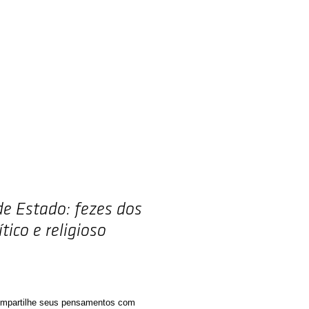
Autores
Blog
Contato
e Estado: fezes dos
tico e religioso
ço
compartilhe seus pensamentos com