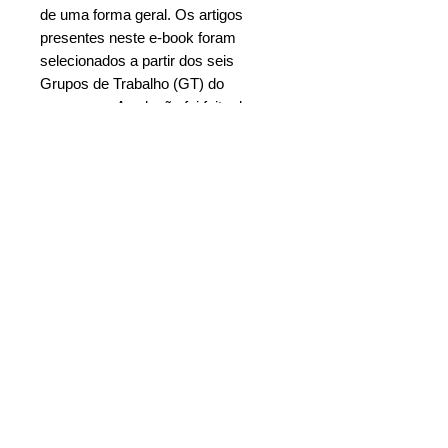
de uma forma geral. Os artigos
presentes neste e-book foram
selecionados a partir dos seis
Grupos de Trabalho (GT) do
congresso. A seleção foi feita do
seguinte modo: dentro de cada GT
foram escolhidos dois artigos, sendo
um deles na categoria
mestrando/mestre e outro na
categoria doutorando/recém doutor.
Cada trabalho passou por avaliação
cega de dois pareceristas
convidados. Em casos de empate, o
coordenador de cada GT fez a
escolha final. Os 12 artigos com
maior média (e que foram
apresentados presencialmente por
seus autores durante o evento)
foram selecionados para compor