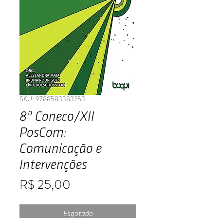
SKU: 9788583383253
8º Coneco/XII
PosCom:
Comunicação e
Intervenções
Preço
R$ 25,00
Esgotado