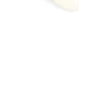
Mulher Encantadora, por Letícia
Pereira
"Mulher encantadora: ensinamentos bíblicos para
transformar sua vida" nasceu de uma necessidade
pessoal de amadurecimento espiritual....